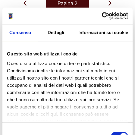
Pagina
2
Pagina
Pagina
precedente
successiva
Consenso
Dettagli
Informazioni sui cookie
Ricerca avanzata
Se non hai trovato quello che cerchi puoi affinare la
Questo sito web utilizza i cookie
ricerca compilando i campi aggiuntivi del modulo di
ricerca avanzata proposto di seguito
Questo sito utilizza cookie di terze parti statistici.
Condividiamo inoltre le informazioni sul modo in cui
Contenente
utilizza il nostro sito con i nostri partner tecnici che si
occupano di analisi dei dati web i quali potrebbero
una qualsiasi delle parole
combinarle con altre informazioni che ha fornito loro o
che hanno raccolto dal tuo utilizzo sui loro servizi. Se
vuole saperne di più o negare il consenso a tutti o ad
la frase
alcuni cookie clicchi qui. Il consenso può essere
espresso cliccando sul tasto "Accetta tutti". Se non vuole
i cookie di terze parti statistici può negare il consenso sul
Selezione