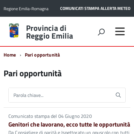
COMUNICATI STAMPA
ALLERTA METEO
Regione Emilia-Romagna
Torna
Provincia di
alla
Reggio Emilia
home
page
Home
Pari opportunità
Pari opportunità
Parola chiave...
Comunicato stampa del 04 Giugno 2020
Genitori che lavorano, ecco tutte le opportunità
Da Consigliere di parità e Ispettorato un opuscolo con tutti