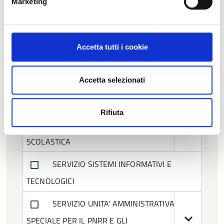
Marketing
SERVIZIO BILANCIO
SERVIZIO INFRASTRUTTURE,
MOBILITA' SOSTENIBILE E PATRIMONIO
Accetta tutti i cookie
SERVIZIO PIANIFICAZIONE
Accetta selezionati
TERRITORIALE
SERVIZIO SICUREZZA SISMICA,
Rifiuta
EDILIZIA E PROGRAMMAZIONE
SCOLASTICA
SERVIZIO SISTEMI INFORMATIVI E
TECNOLOGICI
SERVIZIO UNITA' AMMINISTRATIVA
SPECIALE PER IL PNRR E GLI