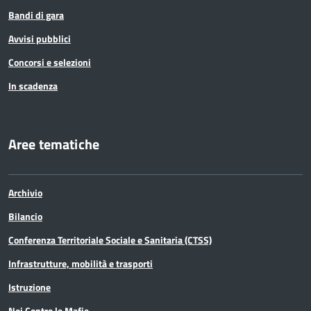
Bandi di gara
Avvisi pubblici
Concorsi e selezioni
In scadenza
Aree tematiche
Archivio
Bilancio
Conferenza Territoriale Sociale e Sanitaria (CTSS)
Infrastrutture, mobilità e trasporti
Istruzione
Noi Contro le Mafie