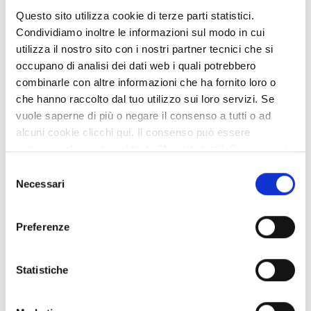
Questo sito utilizza cookie di terze parti statistici.
News
Condividiamo inoltre le informazioni sul modo in cui
utilizza il nostro sito con i nostri partner tecnici che si
Normativa
occupano di analisi dei dati web i quali potrebbero
combinarle con altre informazioni che ha fornito loro o
Persone
che hanno raccolto dal tuo utilizzo sui loro servizi. Se
vuole saperne di più o negare il consenso a tutti o ad
Procedimenti
alcuni cookie clicchi qui. Il consenso può essere
espresso cliccando sul tasto "Accetta tutti". Se non vuole
Pubblicazioni
i cookie di terze parti statistici può negare il consenso sul
Selezione
tasto "Rifiuta".
Necessari
del
Struttura organizzativa
consenso
Preferenze
Afferente all'ufficio
Statistiche
SERVIZIO AFFARI GENERALI