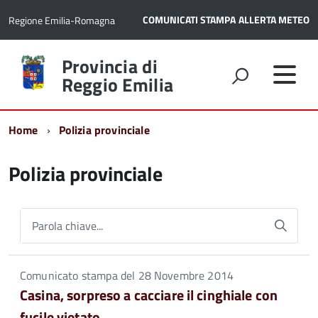
COMUNICATI STAMPA
ALLERTA METEO
Regione Emilia-Romagna
Torna
Provincia di
alla
Reggio Emilia
home
page
Home
Polizia provinciale
Polizia provinciale
Parola chiave...
Comunicato stampa del 28 Novembre 2014
Casina, sorpreso a cacciare il cinghiale con
fucile vietato