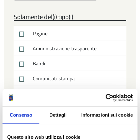
data
Solamente del(i) tipo(i)
Pagine
Amministrazione trasparente
Bandi
Comunicati stampa
Delibere
Eventi
Consenso
Dettagli
Informazioni sui cookie
Luoghi
Questo sito web utilizza i cookie
Modulistica