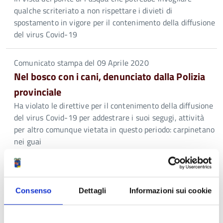
qualche scriteriato a non rispettare i divieti di
spostamento in vigore per il contenimento della diffusione
del virus Covid-19
Comunicato stampa del 09 Aprile 2020
Nel bosco con i cani, denunciato dalla Polizia
provinciale
Ha violato le direttive per il contenimento della diffusione
del virus Covid-19 per addestrare i suoi segugi, attività
per altro comunque vietata in questo periodo: carpinetano
nei guai
Comunicato stampa del 12 Marzo 2020
Spostamenti, controlli della Polizia provinciale
Consenso
Dettagli
Informazioni sui cookie
In particolare nel territorio montano. Ieri una quarantina
di verifiche, solo 3 conducenti contravvenzionati (ma per
non aver rispettato il divieto di transito per i mezzi