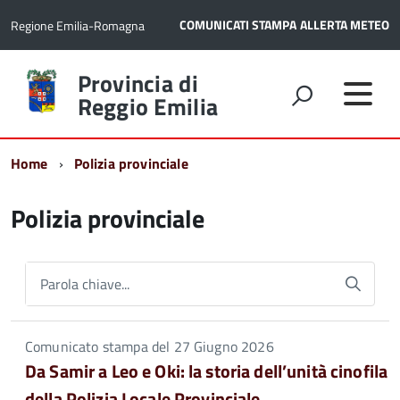
COMUNICATI STAMPA
ALLERTA METEO
Regione Emilia-Romagna
Torna
Provincia di
alla
Reggio Emilia
home
page
Home
Polizia provinciale
Polizia provinciale
Parola chiave...
Comunicato stampa del 27 Giugno 2026
Da Samir a Leo e Oki: la storia dell’unità cinofila
della Polizia Locale Provinciale