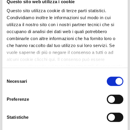
Questo sito web utilizza i cookie
pesanti)
Questo sito utilizza cookie di terze parti statistici.
Condividiamo inoltre le informazioni sul modo in cui
utilizza il nostro sito con i nostri partner tecnici che si
Pagina
1
Pagina
occupano di analisi dei dati web i quali potrebbero
successiva
combinarle con altre informazioni che ha fornito loro o
che hanno raccolto dal tuo utilizzo sui loro servizi. Se
vuole saperne di più o negare il consenso a tutti o ad
alcuni cookie clicchi qui. Il consenso può essere
Ricerca avanzata
espresso cliccando sul tasto "Accetta tutti". Se non vuole
i cookie di terze parti statistici può negare il consenso sul
Selezione
Se non hai trovato quello che cerchi puoi affinare la
tasto "Rifiuta".
Necessari
del
ricerca compilando i campi aggiuntivi del modulo di
consenso
ricerca avanzata proposto di seguito
Preferenze
Contenente
una qualsiasi delle parole
Statistiche